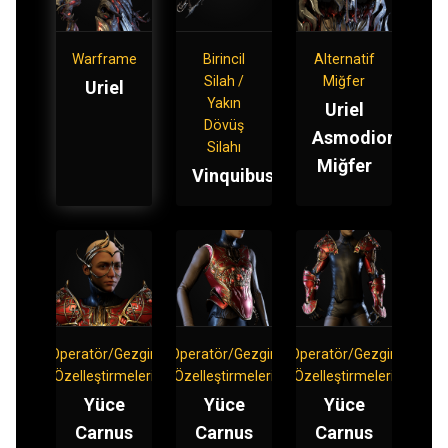
Warframe
Birincil
Alternatif
Silah /
Miğfer
Uriel
Yakın
Uriel
Dövüş
Asmodion
Silahı
Miğfer
Vinquibus
Operatör/Gezgin
Operatör/Gezgin
Operatör/Gezgin
Özelleştirmeleri
Özelleştirmeleri
Özelleştirmeleri
Yüce
Yüce
Yüce
Carnus
Carnus
Carnus