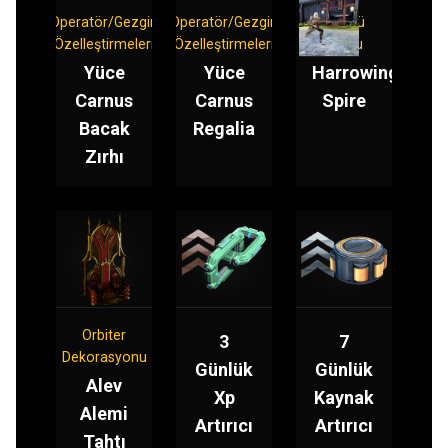
Operatör/Gezgin
Operatör/Gezgin
Süngü
Özelleştirmeleri
Özelleştirmeleri
Modu
Yüce
Yüce
Harrowing
Carnus
Carnus
Spire
Bacak
Regalia
Zırhı
Orbiter
3
7
Dekorasyonu
Günlük
Günlük
Alev
Xp
Kaynak
Alemi
Artırıcı
Artırıcı
Tahtı