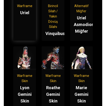
Warframe
Birincil
Alternatif
Silah /
Miğfer
Uriel
Yakın
Uriel
Dövüş
Asmodion
Silahı
Miğfer
Vinquibus
Warframe
Warframe
Warframe
Skin
Skin
Skin
Lyon
Roathe
Marie
Gemini
Gemini
Gemini
Skin
Skin
Skin