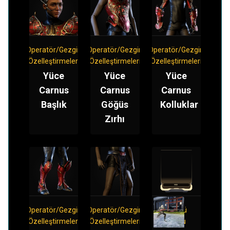
Operatör/Gezgin
Operatör/Gezgin
Operatör/Gezgin
Özelleştirmeleri
Özelleştirmeleri
Özelleştirmeleri
Yüce
Yüce
Yüce
Carnus
Carnus
Carnus
Başlık
Göğüs
Kolluklar
Zırhı
Operatör/Gezgin
Operatör/Gezgin
Süngü
Özelleştirmeleri
Özelleştirmeleri
Modu