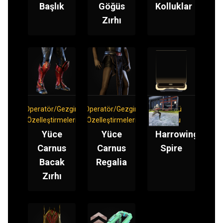
Başlık
Göğüs
Kolluklar
Zırhı
Operatör/Gezgin
Operatör/Gezgin
Süngü
Özelleştirmeleri
Özelleştirmeleri
Modu
Yüce
Yüce
Harrowing
Carnus
Carnus
Spire
Bacak
Regalia
Zırhı