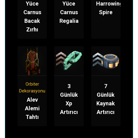
Yüce
Yüce
Harrowing
Carnus
Carnus
Spire
Bacak
Regalia
Zırhı
Orbiter
3
7
Dekorasyonu
Günlük
Günlük
Alev
Xp
Kaynak
Alemi
Artırıcı
Artırıcı
Tahtı