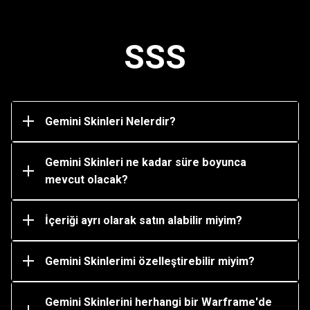
yeni bir Özelleştirme türüdür. Tamamen
seslendirilmişlerdir, eylemlerinize veya Göreve tepki
veren repliklere sahiptirler ve tamamen
SSS
özelleştirilebilirler.
Bir Görevde Gemini Skin Gövde Hareketlerini
kuşanarak ve kullanarak Warframe'iniz ve ilgili Gemini
Skin'i arasında değişim yapabilirsiniz.
Gemini Skinleri Nelerdir?
Gemini Skin'leri oyun içi Market'te süresiz olarak
Platinum karşılığında mevcut olacak. Ancak, bonus
Platinum içeren ve yerel para birimiyle satın alınan
Gemini Skinleri ne kadar süre boyunca
paketler yalnızca sınırlı bir süre için mevcut olacaktır.
mevcut olacak?
Gemini Skinlerini tek tek oyun içi Market'ten Platinum
karşılığında satın alabilirsiniz.
İçeriği ayrı olarak satın alabilir miyim?
Evet, Gemini Skinlerinizi renklerini değiştirerek veya
Zırh ve Syandana gibi eklentiler ekleyerek
özelleştirebilirsiniz.
Gemini Skinlerimi özelleştirebilir miyim?
Hayır, Gemini Skin'lerini yalnızca ilişkili Warframe'de
(ve Prime varyantında) kullanabilirsiniz. Örneğin,
yalnızca Mag ve Mag Prime Aoi Gemini Skin'ini
Gemini Skinlerini herhangi bir Warframe'de