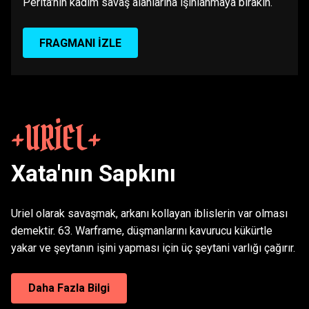
Perita'nın kadim savaş alanlarına ışınlanmaya bırakın.
FRAGMANI İZLE
URIEL
Xata'nın Sapkını
Uriel olarak savaşmak, arkanı kollayan iblislerin var olması
demektir. 63. Warframe, düşmanlarını kavurucu kükürtle
yakar ve şeytanın işini yapması için üç şeytani varlığı çağırır.
Gemini Skin'leri, Warframe'inizin Protoframe
Daha Fazla Bilgi
versiyonuna dönüşmenizi sağlayan Warframe'ler için