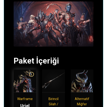
Paket İçeriği
Warframe
Birincil
Alternatif
Silah /
Miğfer
Uriel