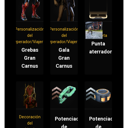
Personalización
Personalización
Mod
del
del
Bayoneta
Operador/Viajero
Operador/Viajero
Punta
Grebas
Gala
aterradora
Gran
Gran
Carnus
Carnus
Decoración
Potenciador
Potenciador
del
de
de