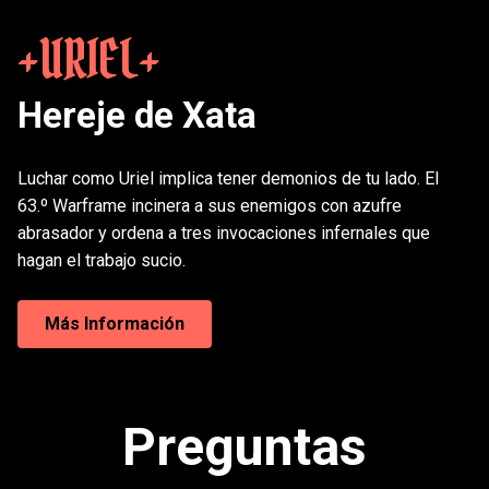
URIEL
Hereje de Xata
Luchar como Uriel implica tener demonios de tu lado. El
63.º Warframe incinera a sus enemigos con azufre
abrasador y ordena a tres invocaciones infernales que
hagan el trabajo sucio.
Más Información
Los diseños Géminis son un nuevo tipo de
personalización para los warframes que te permite
transformarte en la versión protoframe de tu warframe.
Preguntas
Están totalmente doblados, con líneas que reaccionan
a tus acciones o a la misión, y son totalmente