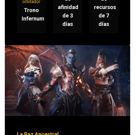
orbitador
afinidad
recursos
Trono
de 3
de 7
Infernum
días
días
La Paz Ancestral