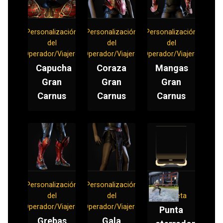
Personalización
Personalización
Personalización
del
del
del
Operador/Viajero
Operador/Viajero
Operador/Viajero
Capucha
Coraza
Mangas
Gran
Gran
Gran
Carnus
Carnus
Carnus
Personalización
Personalización
Mod
del
del
Bayoneta
Operador/Viajero
Operador/Viajero
Punta
Grebas
Gala