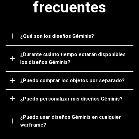
frecuentes
personalizables.
Puedes transformar tu warframe en el diseño Géminis
asociado equipando y usando el gesto Géminis en una
Los diseños Géminis estarán disponibles en el
misión.
¿Qué son los diseños Géminis?
mercado del juego por Platinum de forma indefinida.
Sin embargo, los paquetes que incluyen un bonus de
Platinum y que se compran con moneda local pueden
¿Durante cuánto tiempo estarán disponibles
estar disponibles sólo por un tiempo limitado.
los diseños Géminis?
Puedes comprar diseños Géminis individuales en el
mercado del juego a cambio de Platinum.
¿Puedo comprar los objetos por separado?
Sí, puedes personalizar tus diseños Géminis
cambiando colores o agregando accesorios como
armaduras y syandanas.
¿Puedo personalizar mis diseños Géminis?
No, sólo puedes usar los diseños Géminis en el
warframe asociado (y su variante Prime). Por ejemplo,
sólo Mag y Mag Prime pueden usar el diseño Géminis
¿Puedo usar diseños Géminis en cualquier
de Aoi.
warframe?