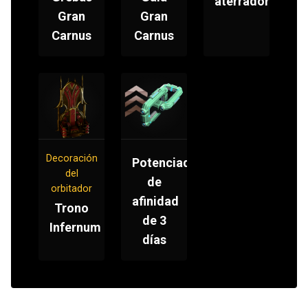
aterradora
Gran
Gran
Carnus
Carnus
Decoración
Potenciador
del
de
orbitador
afinidad
Trono
de 3
Infernum
días