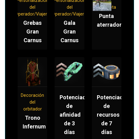
Personalización
Personalización
Mod
del
del
Bayoneta
Operador/Viajero
Operador/Viajero
Punta
Grebas
Gala
aterradora
Gran
Gran
Carnus
Carnus
Decoración
Potenciador
Potenciador
del
de
de
orbitador
afinidad
recursos
Trono
de 3
de 7
Infernum
días
días