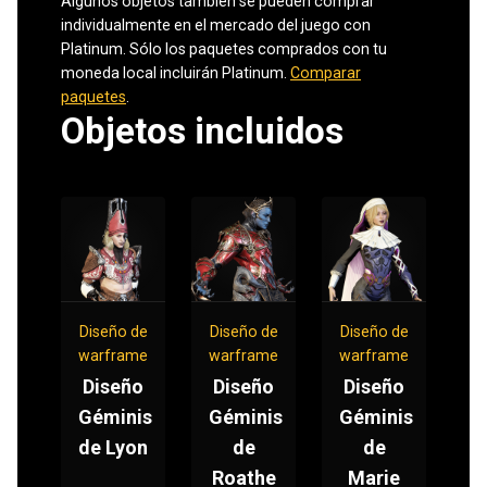
Algunos objetos también se pueden comprar
individualmente en el mercado del juego con
Platinum. Sólo los paquetes comprados con tu
moneda local incluirán Platinum.
Comparar
paquetes
.
Objetos incluidos
Diseño de
Diseño de
Diseño de
warframe
warframe
warframe
Diseño
Diseño
Diseño
Géminis
Géminis
Géminis
de Lyon
de
de
Roathe
Marie