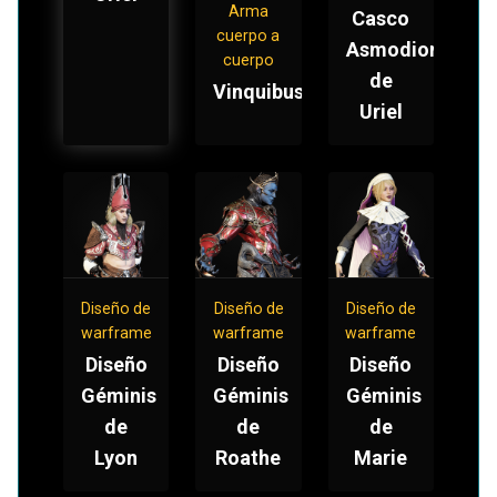
Arma
Casco
cuerpo a
Asmodion
cuerpo
de
Vinquibus
Uriel
Diseño de
Diseño de
Diseño de
warframe
warframe
warframe
Diseño
Diseño
Diseño
Géminis
Géminis
Géminis
de
de
de
Lyon
Roathe
Marie