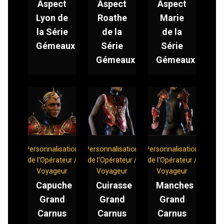
Aspect
Aspect
Aspect
Lyon de
Roathe
Marie
la Série
de la
de la
Gémeaux
Série
Série
Gémeaux
Gémeaux
Personnalisation
Personnalisation
Personnalisation
de l'Opérateur /
de l'Opérateur /
de l'Opérateur /
Voyageur
Voyageur
Voyageur
Capuche
Cuirasse
Manches
Grand
Grand
Grand
Carnus
Carnus
Carnus