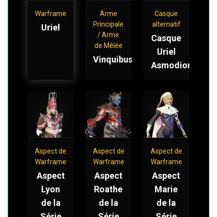
Warframe
Arme
Casque
Principale
alternatif
Uriel
/ Arme
Casque
de Mêlée
Uriel
Vinquibus
Asmodion
Aspect de
Aspect de
Aspect de
Warframe
Warframe
Warframe
Aspect
Aspect
Aspect
Lyon
Roathe
Marie
de la
de la
de la
Série
Série
Série