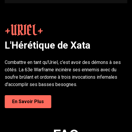
URIEL
L'Hérétique de Xata
Combattre en tant qu'Uriel, c'est avoir des démons à ses
côtés. La 63e Warframe incinère ses ennemis avec du
soufre brûlant et ordonne à trois invocations infernales
d'accomplir ses basses besognes.
Ces Aspects sont un nouveau type de
En Savoir Plus
personnalisation pour Warframes qui vous permettent
de vous transformer en la version Protoframe de votre
Warframe. Ils sont entièrement doublés, avec des
lignes qui réagissent à vos actions ou à la mission, et