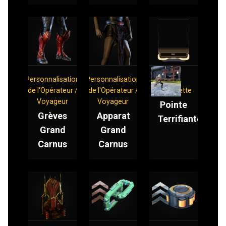
Personnalisation
Personnalisation
Mod
de l'Opérateur /
de l'Opérateur /
Baïonnette
Voyageur
Voyageur
Pointe
Grèves
Apparat
Terrifiante
Grand
Grand
Carnus
Carnus