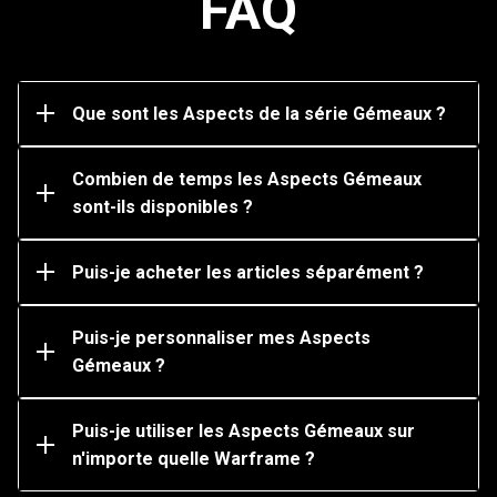
FAQ
sont entièrement personnalisables.
Vous pouvez transformer votre Warframe et son
Les Aspects de la Série Gémeaux seront disponibles
Aspect Gémeau associé en équipant et en utilisant le
sur le Marché en jeu contre du Platinum de manière
Geste Aspect Gémeau dans une mission.
Que sont les Aspects de la série Gémeaux ?
permanente. Cependant, les Packs qui incluent du
Platinum bonus et qui sont achetés contre de la
monnaie réelle ne seront disponibles que pendant une
Combien de temps les Aspects Gémeaux
durée limitée.
sont-ils disponibles ?
Vous pouvez acheter des Aspects Gémeaux
individuels sur le Marché en jeu contre du Platinum.
Puis-je acheter les articles séparément ?
Oui, vous pouvez les personnaliser en changeant les
couleurs ou en ajoutant des accessoires comme des
Puis-je personnaliser mes Aspects
Armures et des Syandanas.
Gémeaux ?
Non, vous ne pouvez les utiliser que sur la Warframe
associée (et sa variante Prime). Par exemple, seuls
Mag et Mag Prime peuvent utiliser l'Aspect Gémeau
Puis-je utiliser les Aspects Gémeaux sur
pour Aoi.
n'importe quelle Warframe ?