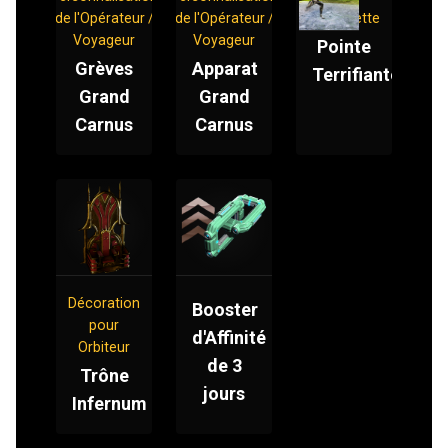
de l'Opérateur /
de l'Opérateur /
Baïonnette
Voyageur
Voyageur
Pointe
Grèves
Apparat
Terrifiante
Grand
Grand
Carnus
Carnus
Décoration
Booster
pour
d'Affinité
Orbiteur
de 3
Trône
jours
Infernum