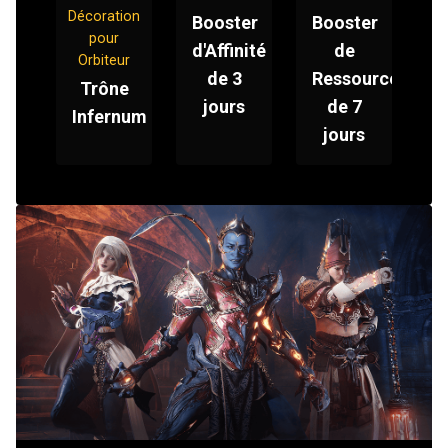
Décoration
Booster
Booster
pour
d'Affinité
de
Orbiteur
de 3
Ressources
Trône
jours
de 7
Infernum
jours