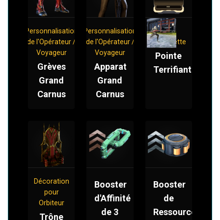
Personnalisation
Personnalisation
Mod
de l'Opérateur /
de l'Opérateur /
Baïonnette
Voyageur
Voyageur
Pointe
Grèves
Apparat
Terrifiante
Grand
Grand
Carnus
Carnus
Décoration
Booster
Booster
pour
d'Affinité
de
Orbiteur
de 3
Ressources
Trône