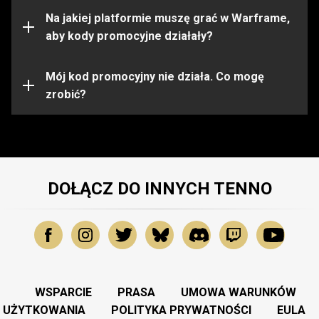
ograniczone do pewnych platform. Przed aktywacją
kodu upewnij się, że jesteś zalogowany na konto
Na jakiej platformie muszę grać w Warframe,
Warframe na właściwej platformie.
aby kody promocyjne działały?
Kod promocyjny mógł wygasnąć lub zostać już
wykorzystany. Aby uzyskać dalszą pomoc, prosimy
Mój kod promocyjny nie działa. Co mogę
skontaktować się z
zrobić?
Zespołem Wsparcia
.
DOŁĄCZ DO INNYCH TENNO
WSPARCIE
PRASA
UMOWA WARUNKÓW
UŻYTKOWANIA
POLITYKA PRYWATNOŚCI
EULA