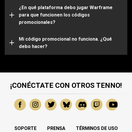
Por favor ten en cuenta que ciertos códigos solo
funcionarán en determinadas plataformas. Asegúrate
¿En qué plataforma debo jugar Warframe
de iniciar sesión en tu cuenta de Warframe que esta
para que funcionen los códigos
vinculada a la plataforma de tu elección.
promocionales?
Es posible que tu código promocional haya expirado o
ya haya sido usado. Para obtener más ayuda sobre
problemas específicos, envía una solicitud a nuestro
Mi código promocional no funciona. ¿Qué
equipo de atención al cliente
debo hacer?
.
¡CONÉCTATE CON OTROS TENNO!
SOPORTE
PRENSA
TÉRMINOS DE USO