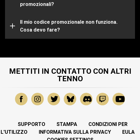
scelta.
promozionali?
Il tuo codice promozionale potrebbe essere già
scaduto o utilizzato. Per ulteriore assistenza su
problemi specifici, invia una richiesta al nostro
Il mio codice promozionale non funziona.
Team di
Support
Cosa devo fare?
.
METTITI IN CONTATTO CON ALTRI
TENNO
SUPPORTO
STAMPA
CONDIZIONI PER
L'UTILIZZO
INFORMATIVA SULLA PRIVACY
EULA
COOKIES SETTINGS