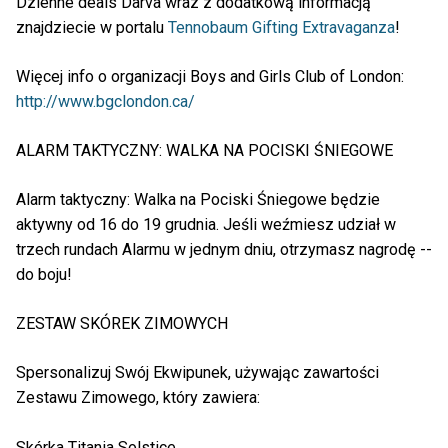
Dzienne deals Darva wraz z dodatkową informacją
znajdziecie w portalu
Tennobaum Gifting Extravaganza
!
Więcej info o organizacji Boys and Girls Club of London:
http://www.bgclondon.ca/
ALARM TAKTYCZNY: WALKA NA POCISKI ŚNIEGOWE
Alarm taktyczny: Walka na Pociski Śniegowe będzie
aktywny od 16 do 19 grudnia. Jeśli weźmiesz udział w
trzech rundach Alarmu w jednym dniu, otrzymasz nagrodę --
do boju!
ZESTAW SKÓREK ZIMOWYCH
Spersonalizuj Swój Ekwipunek, używając zawartości
Zestawu Zimowego, który zawiera:
Skórka Titania Solstice