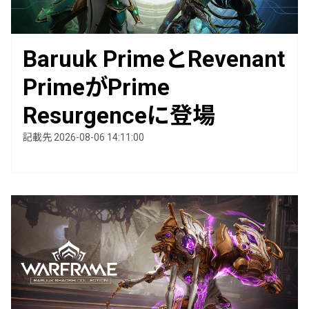
Baruuk PrimeとRevenant
PrimeがPrime
Resurgenceに登場
記載先 2026-08-06 14:11:00