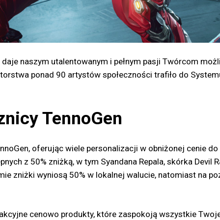
y daje naszym utalentowanym i pełnym pasji Twórcom możli
orstwa ponad 90 artystów społeczności trafiło do Systemu
cznicy TennoGen
Gen, oferując wiele personalizacji w obniżonej cenie do 
nych z 50% zniżką, w tym Syandana Repala, skórka Devil R
mie zniżki wyniosą 50% w lokalnej walucie, natomiast na p
trakcyjne cenowo produkty, które zaspokoją wszystkie Twoj