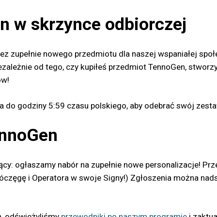
 w skrzynce odbiorczej
 bez zupełnie nowego przedmiotu dla naszej wspaniałej sp
zależnie od tego, czy kupiłeś przedmiot TennoGen, stworzył
ów!
 do godziny 5:59 czasu polskiego, aby odebrać swój zesta
ennoGen
jący: ogłaszamy nabór na zupełnie nowe personalizacje! 
częgę i Operatora w swoje Signy!) Zgłoszenia można nadsy
n, odświeżyliśmy
przewodniki po naszym programie
i zaktu