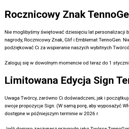
Rocznicowy Znak TennoGen
Nie moglibyśmy świętować dziesięciu lat personalizacji
nagrody, Rocznicowy Znak, Glif i Emblemat TennoGen. Nie
podziękować Ci za wspieranie naszych wybitnych Twórc
Zaloguj się w dowolnym momencie od teraz do 1 stycznia
Limitowana Edycja Sign T
Uwaga Twórcy, zarówno Ci doświadczeni, jak i początku
swoje propozycje Sign. (W samą porę, aby wyposażyć Włó
dostępne w późniejszym terminie w 2026 r.
Jeśli dopiero zaczynasz przygodę jako Twórca TennoGe