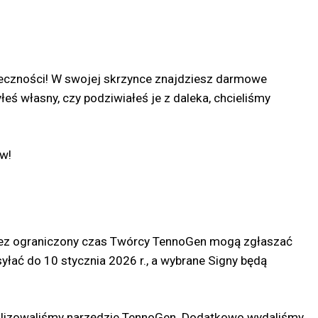
ołeczności! W swojej skrzynce znajdziesz darmowe
eś własny, czy podziwiałeś je z daleka, chcieliśmy
w!
Przez ograniczony czas Twórcy TennoGen mogą zgłaszać
łać do 10 stycznia 2026 r., a wybrane Signy będą
alizowaliśmy narzędzie TennoGen. Dodatkowo wydaliśmy