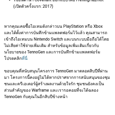
(เปิดตัวครั้งแรก: 2017)
หากคุณเคยซื้อไอเทมดังกล่าวบน PlayStation หรือ Xbox
และได้ตั้งค่าการบันทึกข้ามแพลตฟอร์มไว้แล้ว คุณสามารถ
เข้าถึงไอเทมบน Nintendo Switch และบนระบบมือถือได้โดย
ไม่เสียค่าใช้จ่ายเพิ่มเติม สำหรับข้อมูลเพิ่มเติมเกี่ยวกับ
นโยบายของ TennoGen และการบันทึกข้ามแพลตฟอร์ม
โปรดคลิก
ที่นี่
ขอบคุณที่สนับสนุนโครงการ TennoGen มาตลอดสิบปีที่ผ่าน
มา โครงการนี้คงอยู่ไม่ได้หากปราศจากการสนับสนุนของชุม
ชนและครีเอเตอร์ผู้สร้างผลงานด้วยใจรัก ชุมชนยังคงเป็น
ส่วนสำคัญของ Warframe และเรารอคอยที่จะได้ฉลอง
TennoGen กับคุณในอีกสิบปีข้างหน้า