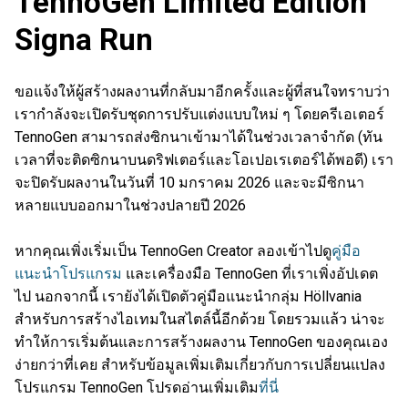
TennoGen Limited Edition
Signa Run
ขอแจ้งให้ผู้สร้างผลงานที่กลับมาอีกครั้งและผู้ที่สนใจทราบว่า
เรากำลังจะเปิดรับชุดการปรับแต่งแบบใหม่ ๆ โดยครีเอเตอร์
TennoGen สามารถส่งซิกนาเข้ามาได้ในช่วงเวลาจำกัด (ทัน
เวลาที่จะติดซิกนาบนดริฟเตอร์และโอเปอเรเตอร์ได้พอดี) เรา
จะปิดรับผลงานในวันที่ 10 มกราคม 2026 และจะมีซิกนา
หลายแบบออกมาในช่วงปลายปี 2026
หากคุณเพิ่งเริ่มเป็น TennoGen Creator ลองเข้าไปดู
คู่มือ
แนะนำโปรแกรม
และเครื่องมือ TennoGen ที่เราเพิ่งอัปเดต
ไป นอกจากนี้ เรายังได้เปิดตัวคู่มือแนะนำกลุ่ม Höllvania
สำหรับการสร้างไอเทมในสไตล์นี้อีกด้วย โดยรวมแล้ว น่าจะ
ทำให้การเริ่มต้นและการสร้างผลงาน TennoGen ของคุณเอง
ง่ายกว่าที่เคย สำหรับข้อมูลเพิ่มเติมเกี่ยวกับการเปลี่ยนแปลง
โปรแกรม TennoGen โปรดอ่านเพิ่มเติม
ที่นี่