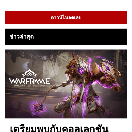
ดาวน์โหลดเลย
ข่าวล่าสุด
เตรียมพบกับคอลเลกชัน