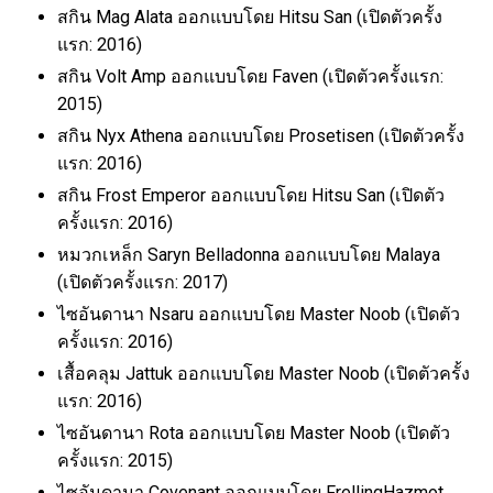
สกิน Mag Alata ออกแบบโดย Hitsu San (เปิดตัวครั้ง
แรก: 2016)
สกิน Volt Amp ออกแบบโดย Faven (เปิดตัวครั้งแรก:
2015)
สกิน Nyx Athena ออกแบบโดย Prosetisen (เปิดตัวครั้ง
แรก: 2016)
สกิน Frost Emperor ออกแบบโดย Hitsu San (เปิดตัว
ครั้งแรก: 2016)
หมวกเหล็ก Saryn Belladonna ออกแบบโดย Malaya
(เปิดตัวครั้งแรก: 2017)
ไซอันดานา Nsaru ออกแบบโดย Master Noob (เปิดตัว
ครั้งแรก: 2016)
เสื้อคลุม Jattuk ออกแบบโดย Master Noob (เปิดตัวครั้ง
แรก: 2016)
ไซอันดานา Rota ออกแบบโดย Master Noob (เปิดตัว
ครั้งแรก: 2015)
ไซอันดานา Covenant ออกแบบโดย FrellingHazmot