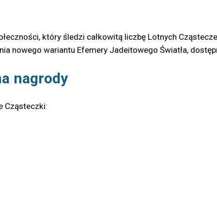
połeczności, który śledzi całkowitą liczbę Lotnych Cząstec
nia nowego wariantu Efemery Jadeitowego Światła, dostępn
na nagrody
e Cząsteczki: