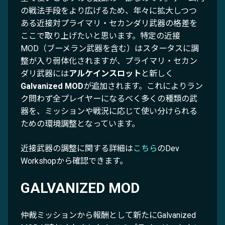
の戦法手段をより広げるため、年々に拡大しつつ
ある近接対プライマリ・セカンダリ武器の格差を
ここで取り上げたいと思います。特定の近接
MOD（ブーメラン武器を含む）はスタータスに調
整が入り弱体化されますが、プライマリ・セカン
ダリ武器には
アルケインスロット
と新しく
Galvanized MOD
が追加されます。これによりラン
ク問わず全プレイヤーになるべく多くの種類の武
器を、ミッションや戦況に応じて使い分けられる
ための環境調整となっています。
近接武器の調整に関する詳細は
こちら
のDev
Workshopから確認できます。
GALVANIZED MOD
仲裁ミッションから報酬として新たにGalvanized