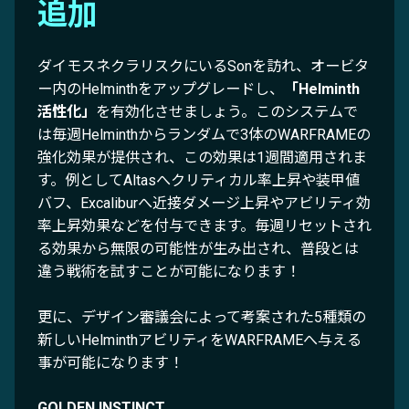
追加
ダイモスネクラリスクにいるSonを訪れ、オービタ
ー内のHelminthをアップグレードし、
「Helminth
活性化」
を有効化させましょう。このシステムで
は毎週Helminthからランダムで3体のWARFRAMEの
強化効果が提供され、この効果は1週間適用されま
す。例としてAltasへクリティカル率上昇や装甲値
バフ、Excaliburへ近接ダメージ上昇やアビリティ効
率上昇効果などを付与できます。毎週リセットされ
る効果から無限の可能性が生み出され、普段とは
違う戦術を試すことが可能になります！
更に、デザイン審議会によって考案された5種類の
新しいHelminthアビリティをWARFRAMEへ与える
事が可能になります！
GOLDEN INSTINCT