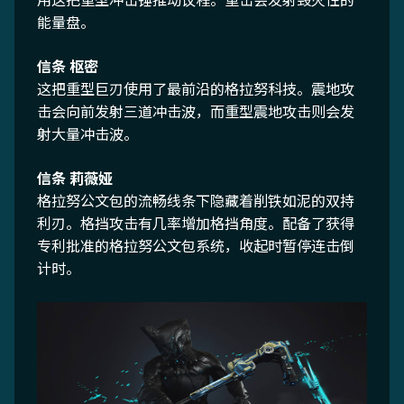
用这把重型冲击锤推动议程。重击会发射毁灭性的
能量盘。
信条 枢密
这把重型巨刃使用了最前沿的格拉努科技。震地攻
击会向前发射三道冲击波，而重型震地攻击则会发
射大量冲击波。
信条 莉薇娅
格拉努公文包的流畅线条下隐藏着削铁如泥的双持
利刃。格挡攻击有几率增加格挡角度。配备了获得
专利批准的格拉努公文包系统，收起时暂停连击倒
计时。