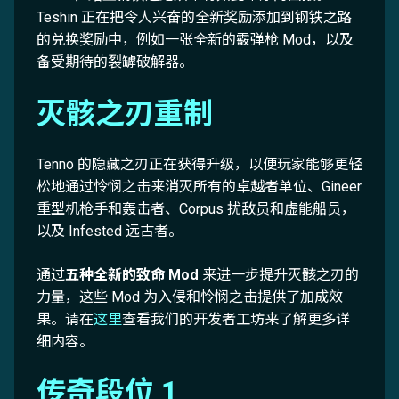
Teshin 正在把令人兴奋的全新奖励添加到钢铁之路
的兑换奖励中，例如一张全新的霰弹枪 Mod，以及
备受期待的裂罅破解器。
灭骸之刃重制
Tenno 的隐藏之刃正在获得升级，以便玩家能够更轻
松地通过怜悯之击来消灭所有的卓越者单位、Gineer
重型机枪手和轰击者、Corpus 扰敌员和虚能船员，
以及 Infested 远古者。
通过
五种全新的致命 Mod
来进一步提升灭骸之刃的
力量，这些 Mod 为入侵和怜悯之击提供了加成效
果。请在
这里
查看我们的开发者工坊来了解更多详
细内容。
传奇段位 1