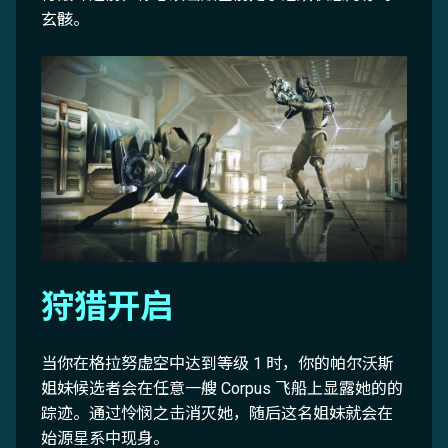
玄骸。
狩猎开启
当你在格拉努虚空中达到等级 1 时，你的帕尔沃斯
姐妹候选者会在任意一艘 Corpus 飞船上显露她的的
踪迹。通过怜悯之击消灭她，随后这名姐妹就会在
始源星系中现身。