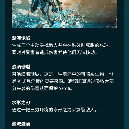
深海诱陷
生成三个主动寻找敌人并会在触碰时膨胀的水球，
同时对受害者造成伤害并使他们无法移动。
浪漪珊瑚
召唤浪漪珊瑚，这是一种浪涌中的可骑乘生物，也
是 K 式悬浮板的灵感来源。浪漪珊瑚通过吸收大部
分来袭的伤害从而保护 Yareli。
水形之刃
通过一把三刃环绕的水形之刃来撕裂敌人。
激流漩涌