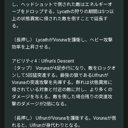
し、ヘッドショットで倒された敵はエネルギーオ
ーブをドロップする。Lycathの狩りの期間は5つ以
上の状態異常に侵された敵を倒すことで延長す
る。
（長押し） LycathがVorunaを護衛し、ヘビー攻撃
効率を上昇させる。
アビリティ4：Ulfrun's Descent
（タップ） Vorunaが4足歩行になり、敵をロックオ
ンして5回猛突進する。最強の狼であるUlfrunが
Vorunaの突進攻撃を先導する。群れは状態異常に
侵されている対象と付近の敵に対し、より多くの
ダメージを与える。敵を倒した場合残りの突進攻
撃のダメージが2倍になる。
（長押し） UlfrunがVorunaを護衛する。Vorunaが倒
れると、Ulfrunが身代わりとなる。