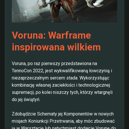
Voruna: Warframe
inspirowana wilkiem
Voruna, po raz pierwszy przedstawiona na
TennoCon 2022, jest wykwalifikowaną łowczynią i
niezaprzeczalnym sercem stada. Wykorzystując
kombinację własnej zaciekłości i technologicznej
supremacji, po kolei niszczy tych, którzy wtargnęli
do jej świątyń.
Zdobądźcie Schematy jej Komponentów w nowych
misjach Koniunkcji Przetrwania, aby móc zbudować
ją w Warsztacie lub natychmiast dodajcie Vorunę do