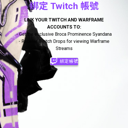
綁定 Twitch 帳號
LINK YOUR TWITCH AND WARFRAME
ACCOUNTS TO:
- Get the exclusive Broca Prominence Syandana
- Receive Twitch Drops for viewing Warframe
Streams
綁定帳號