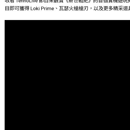
收看 TennoLive 節目來觀賞《新世戰紀》的首個實機遊玩揭
目即可獲得 Loki Prime、瓦瑟火槍槍刃，以及更多精采道