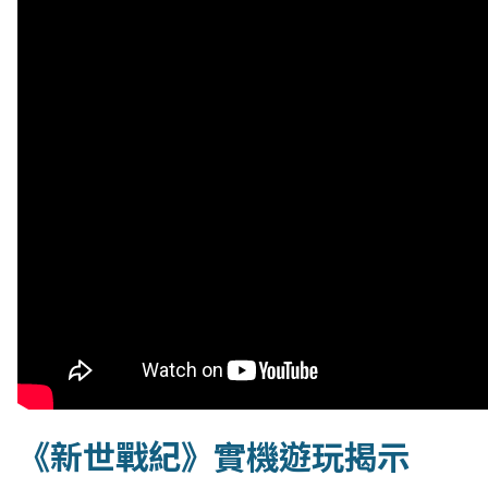
《新世戰紀》實機遊玩揭示