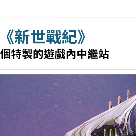
21－《新世戰紀》
個特製的遊戲內中繼站