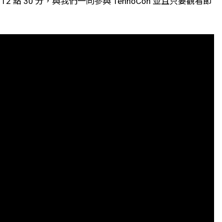
 點 30 分，與我們一同參與 TennoCon 並且只要觀看節