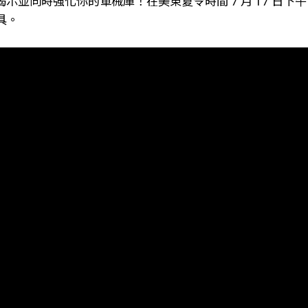
示並同時強化你的軍械庫！在美東夏令時間 7 月 17 日下午 12
具。