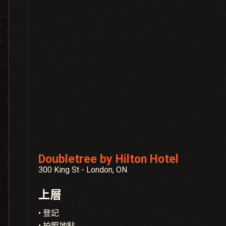
Doubletree by Hilton Hotel
300 King St - London, ON
上層
• 登記
• 拍照地點