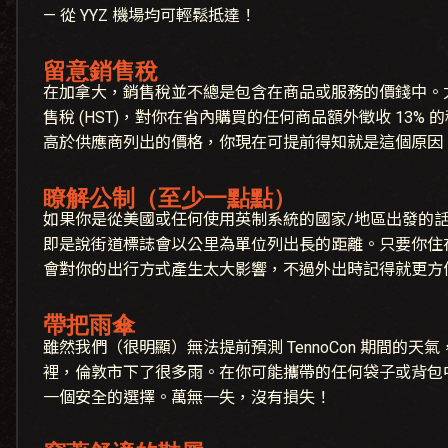
— 從 YYZ 機場均可輕鬆抵達！
留意銷售稅
在加拿大，銷售稅並不總是包含在商品或服務的價錢中。
售稅 (HST)，對你在省內購買的任何商品額外徵收 13%
高於供應商列出的價格，你現在可提前得知就是這個原因
瞭解公制（至少一點點）
如果你是從美國或任何使用英制系統的國家/地區出發的
即是說街道標誌會以公里為單位列出長的距離。只要你住
會對你的出行方式產生太大影響，不過外出時記得就更方
帶把雨傘
雖然我們（很明顯）無法提前預測 TennoCon 期間的
裡，倫敦市下了很多雨。在你可能攜帶的任何袋子或背包
一個安全的選擇。萬無一失，沒有損失！