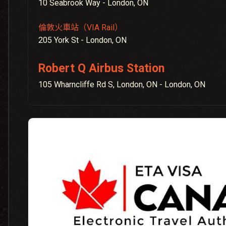
10 Seabrook Way - London, ON
倫敦火車站（VIA Rail）
205 York St - London, ON
Robert Q Airbus Station
105 Wharncliffe Rd S, London, ON - London, ON