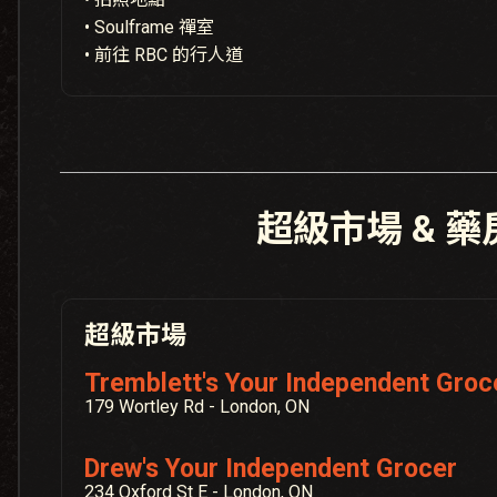
• Soulframe 禪室
• 前往 RBC 的行人道
超級市場 & 藥
超級市場
Tremblett's Your Independent Groc
179 Wortley Rd - London, ON
Drew's Your Independent Grocer
234 Oxford St E - London, ON