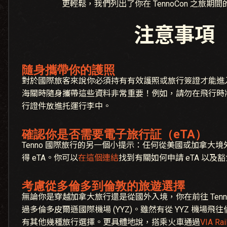
更輕鬆，我們列出了你在 TennoCon 之旅期
注意事項
隨身攜帶你的護照
對於國際旅客來說你必須持有有效護照或旅行簽證才能進
海關時隨身攜帶這些資料非常重要！例如，請勿在飛行時
行證件放進托運行李中。
確認你是否需要電子旅行証（eTA）
Tenno 國際旅行的另一個小提示：任何從美國或加拿大
得 eTA。你可以
在這個連結
找到有關如何申請 eTA 以
考慮從多倫多到倫敦的旅遊選擇
無論你是穿越加拿大旅行還是從國外入境，你在前往 Tenn
過多倫多皮爾遜國際機場 (YYZ)。雖然有從 YYZ 機場
有其他幾種旅行選擇。更具體地說，搭乘火車通過
VIA Rai