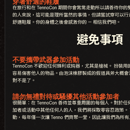
穿著舒適的鞋履
在旅行和在 TennoCon 期間你會常常走動所以請善待
的人來說，這可能是理所當然的事情，但請嘗試穿可以行
舒適鞋履。你的身體之後會感激你的 — 相信我們吧。
避免事項
不要攜帶武器參加活動
TennoCon 不歡迎任何鋒利或鈍器，尤其是槍械。 扮
容易傷害他人的物品。由泡沫橡膠製成的假道具斧大概會
對不是了。
請勿無禮對待或騷擾其他活動參加者
很簡單：在 TennoCon 善待並尊重周圍的每個人。對
加者或活動中其他任何人的人，我們將採取零容忍政策。 Te
動，每年僅一次讓 Tenno 們齊聚一堂，因此讓我們為所