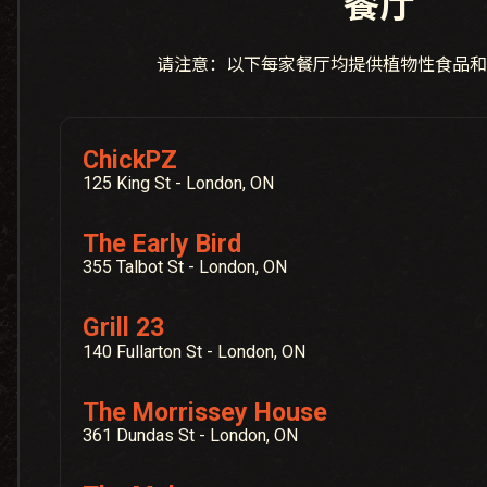
餐厅
请注意：以下每家餐厅均提供植物性食品和
ChickPZ
125 King St - London, ON
The Early Bird
355 Talbot St - London, ON
Grill 23
140 Fullarton St - London, ON
The Morrissey House
361 Dundas St - London, ON