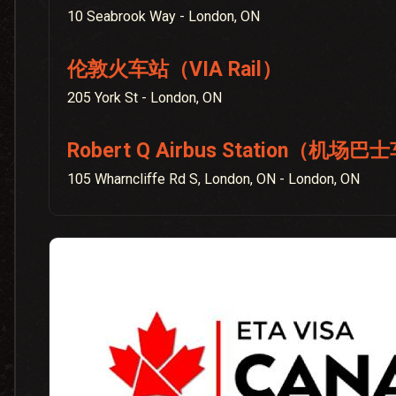
10 Seabrook Way - London, ON
伦敦火车站（VIA Rail）
205 York St - London, ON
Robert Q Airbus Station（机场
105 Wharncliffe Rd S, London, ON - London, ON