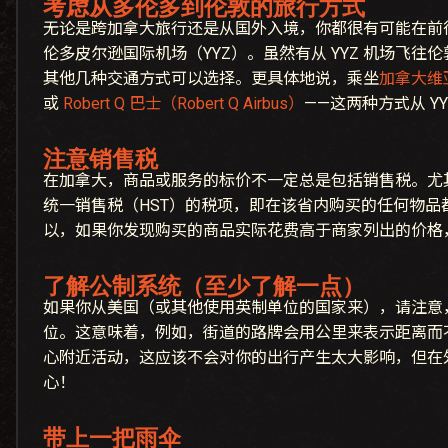
考虑从多伦多到伦敦的旅行方式
无论是跨加拿大旅行还是从国外入境，你都很有可能在前往 T
伦多皮尔逊国际机场（YYZ）。虽然有从 YYZ 机场飞往
其他几种交通方式可以选择。更具体地说，乘坐
加拿大维亚铁
或
Robert Q 巴士（Robert Q Airbus）
——这两种方式从 Y
注意销售税
在加拿大，商品或服务的标价不一定总是包括销售税。尤
统一销售税（HST）的税项，即在该省内购买的任何物品都
以，如果你发现购买的商品实际花费高于商家列出的价格
了解公制系统（至少了解一点）
如果你从美国（或其他使用英制单位的国家来），请注意
位。这意味着，例如，街道的路牌会用公里来表示距离而
心附近活动，这应该不会对你的出行产生太大影响，但在
心！
带上一把雨伞