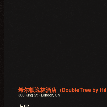
希尔顿逸林酒店（DoubleTree by Hilt
300 King St - London, ON