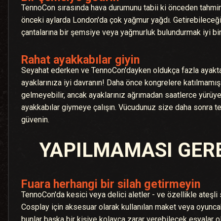
TennoCon sırasında hava durumunu tabii ki önceden tahm
önceki aylarda London'da çok yağmur yağdı. Getirebileceği
çantalarına bir şemsiye veya yağmurluk bulundurmak iyi bir
Rahat ayakkabılar giyin
Seyahat ederken ve TennoCon'dayken oldukça fazla ayakta
ayaklarınıza iyi davranın! Daha önce kongrelere katılmamış k
gelmeyebilir, ancak ayaklarınız ağrımadan saatlerce yürüye
ayakkabılar giymeye çalışın. Vücudunuz size daha sonra t
güvenin.
YAPILMAMASI GER
Fuara herhangi bir silah getirmeyin
TennoCon'da kesici veya delici aletler - ve özellikle ateşli 
Cosplay için aksesuar olarak kullanılan maket veya oyuncak
bunlar başka bir kişiye kolayca zarar verebilecek eşyalar 