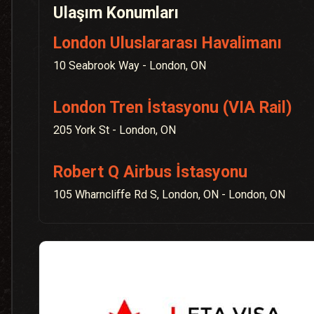
Ulaşım Konumları
London Uluslararası Havalimanı
10 Seabrook Way - London, ON
London Tren İstasyonu (VIA Rail)
205 York St - London, ON
Robert Q Airbus İstasyonu
105 Wharncliffe Rd S, London, ON - London, ON