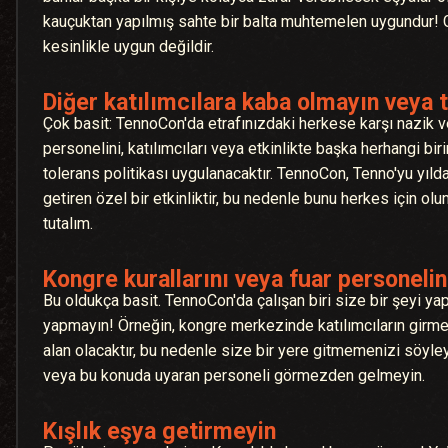
kauçuktan yapılmış sahte bir balta muhtemelen uygundur! G
kesinlikle uygun değildir.
Diğer katılımcılara kaba olmayın veya 
Çok basit: TennoCon'da etrafınızdaki herkese karşı nazik ve
personelini, katılımcıları veya etkinlikte başka herhangi biri
tolerans politikası uygulanacaktır. TennoCon, Tenno'yu yılda
getiren özel bir etkinliktir, bu nedenle bunu herkes için ol
tutalım.
Kongre kurallarını veya fuar personeli
Bu oldukça basit. TennoCon'da çalışan biri size bir şeyi y
yapmayın! Örneğin, kongre merkezinde katılımcıların girme
alan olacaktır, bu nedenle size bir yere gitmemenizi söyley
veya bu konuda uyaran personeli görmezden gelmeyin.
Kışlık eşya getirmeyin