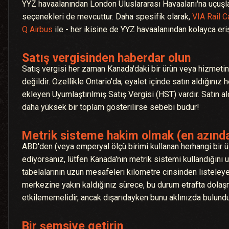
YYZ havaalanından London Uluslararası Havaalanı'na uçuşl
seçenekleri de mevcuttur. Daha spesifik olarak,
VIA Rail 
Q Airbus
ile - her ikisine de YYZ havaalanından kolayca erişi
Satış vergisinden haberdar olun
Satış vergisi her zaman Kanada'daki bir ürün veya hizmetin f
değildir. Özellikle Ontario'da, eyalet içinde satın aldığınız
ekleyen Uyumlaştırılmış Satış Vergisi (HST) vardır. Satın a
daha yüksek bir toplam gösterilirse sebebi budur!
Metrik sisteme hakim olmak (en azında
ABD'den (veya emperyal ölçü birimi kullanan herhangi bir 
ediyorsanız, lütfen Kanada'nın metrik sistemi kullandığını 
tabelalarının uzun mesafeleri kilometre cinsinden listeley
merkezine yakın kaldığınız sürece, bu durum etrafta dolaşm
etkilememelidir, ancak dışarıdayken bunu aklınızda bulund
Bir şemsiye getirin