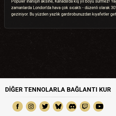
Popüler inanışın aksine, Kanada'da kış yıl boyu sürmez! Y
zamanlarda London'da hava çok sıcaktı - düzenli olarak 30
geziniyor. Bu yüzden yazlık gardırobunuzdan kıyafetler get
DIĞER TENNOLARLA BAĞLANTI KUR