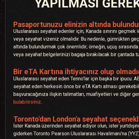
YAPILMASI GERE
Pasaportunuzu elinizin altında bulund
Uluslararası seyahat edenler için, Kanada sınırını geçmek i
veya seyahat vizeniz olmalıdır. Bu nedenle, gümrükten geçer
altında bulundurmak çok önemlidir; örneğin, uçuş sırasında f
veya seyahat belgelerinizi bagaja bırakılacak bir çantada t
Bir eTA Kartına ihtiyacınız olup olmadı
Uluslararası seyahat eden Tenno'lar için başka bir ipucu:
seyahat eden herkesin önce bir eTA Kartı alması gerekebilir
başvuracağınıza ilişkin talimatları, muafiyetleri ve diğer ger
bulabilirsiniz
.
Toronto'dan London'a seyahat seçenekle
İster Kanada üzerinden seyahat ediyor olun, ister yurtdışı
giderken Toronto Pearson Uluslararası Havalimanı'na (YYZ)