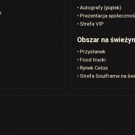
• Autografy (piątek)
e
• Prezentacja społecznoś
• Strefa VIP
Obszar na świeży
• Przystanek
• Food trucki
• Rynek Cetus
• Strefa Soulframe na ś