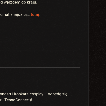
zed wjazdem do kraju.
 temat znajdziesz
tutaj
.
oncert i konkurs cosplay – odbędą się
rii TennoConcert)!