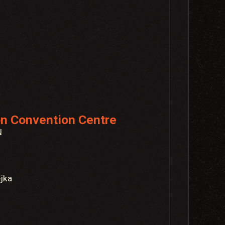
n Convention Centre
N
ejka