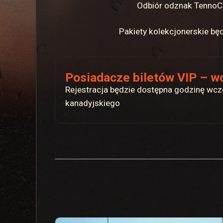
Odbiór odznak TennoCon
Pakiety kolekcjonerskie bę
Posiadacze biletów VIP – w
Rejestracja będzie dostępna godzinę wcze
kanadyjskiego