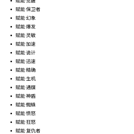
赋能·觉醒
赋能·保卫者
赋能·幻象
赋能·爆发
赋能·灵敏
赋能·加速
赋能·诡计
赋能·迅速
赋能·精确
赋能·生机
赋能·通牒
赋能·神盾
赋能·蜘蛛
赋能·愤怒
赋能·狂怒
赋能·复仇者