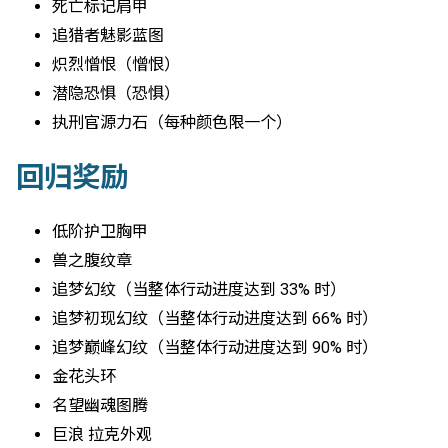
死亡标记肩甲
追猎者魅影蓝图
炽烈憎恨（憎恨）
潜隐恐惧（恐惧）
执刑官源力石（每种颜色限一个）
回归奖励
低阶护卫胸甲
兽之腹纹章
追梦幻纹（当整体行动进度达到 33% 时）
追梦初现幻纹（当整体行动进度达到 66% 时）
追梦巅峰幻纹（当整体行动进度达到 90% 时）
金花头环
名望幽魂图腾
巨浪 拉克外观