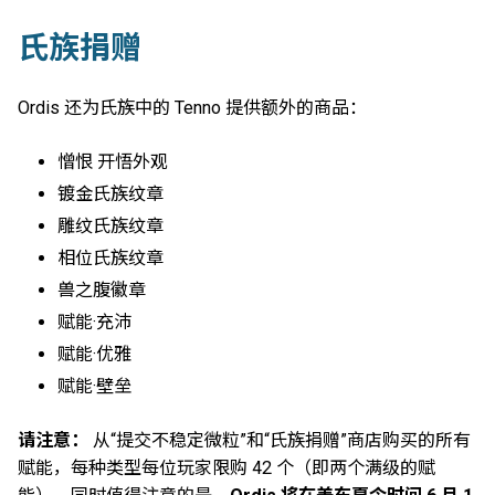
氏族捐赠
Ordis 还为氏族中的 Tenno 提供额外的商品：
憎恨 开悟外观
镀金氏族纹章
雕纹氏族纹章
相位氏族纹章
兽之腹徽章
赋能·充沛
赋能·优雅
赋能·壁垒
请注意：
从“提交不稳定微粒”和“氏族捐赠”商店购买的所有
赋能，每种类型每位玩家限购 42 个（即两个满级的赋