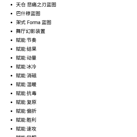
天仓 悲痛之刃蓝图
巴什穆蓝图
架式 Forma 蓝图
舞厅幻影装置
赋能·节奏
赋能·结果
赋能·动量
赋能·冰冷
赋能·消磁
赋能·温暖
赋能·抗毒
赋能·复原
赋能·偏折
赋能·胜利
赋能·速攻