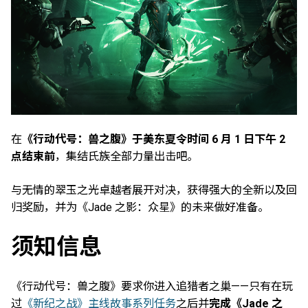
在
《行动代号：兽之腹》于美东夏令时间 6 月 1 日下午 2
点结束前
，集结氏族全部力量出击吧。
与无情的翠玉之光卓越者展开对决，获得强大的全新以及回
归奖励，并为《Jade 之影：众星》的未来做好准备。
须知信息
《行动代号：兽之腹》要求你进入追猎者之巢——只有在玩
过
《新纪之战》主线故事系列任务
之后并
完成《Jade 之