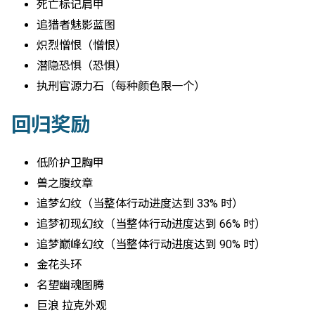
死亡标记肩甲
追猎者魅影蓝图
炽烈憎恨（憎恨）
潜隐恐惧（恐惧）
执刑官源力石（每种颜色限一个）
回归奖励
低阶护卫胸甲
兽之腹纹章
追梦幻纹（当整体行动进度达到 33% 时）
追梦初现幻纹（当整体行动进度达到 66% 时）
追梦巅峰幻纹（当整体行动进度达到 90% 时）
金花头环
名望幽魂图腾
巨浪 拉克外观