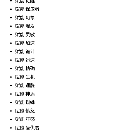
赋能·觉醒
赋能·保卫者
赋能·幻象
赋能·爆发
赋能·灵敏
赋能·加速
赋能·诡计
赋能·迅速
赋能·精确
赋能·生机
赋能·通牒
赋能·神盾
赋能·蜘蛛
赋能·愤怒
赋能·狂怒
赋能·复仇者