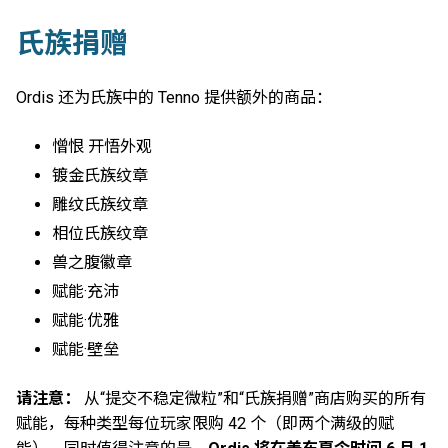
氏族捐赠
Ordis 还为氏族中的 Tenno 提供额外的商品：
憎恨 开悟外观
镀金氏族纹章
雕纹氏族纹章
相位氏族纹章
兽之腹徽章
赋能·充沛
赋能·优雅
赋能·壁垒
请注意：
从“提交不稳定微粒”和“氏族捐赠”商店购买的所有
赋能，每种类型每位玩家限购 42 个（即两个满级的赋