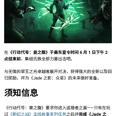
在
《行动代号：兽之腹》于美东夏令时间 6 月 1 日下午 2
点结束前
，集结氏族全部力量出击吧。
与无情的翠玉之光卓越者展开对决，获得强大的全新以及回
归奖励，并为《Jade 之影：众星》的未来做好准备。
须知信息
《行动代号：兽之腹》要求你进入追猎者之巢——只有在玩
过
《新纪之战》主线故事系列任务
之后并
完成《Jade 之