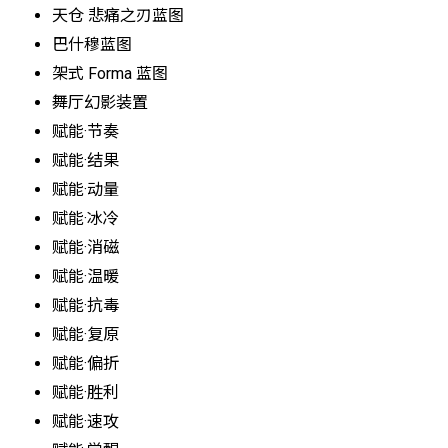
天仓 悲痛之刃蓝图
巴什穆蓝图
架式 Forma 蓝图
舞厅幻影装置
赋能·节奏
赋能·结果
赋能·动量
赋能·冰冷
赋能·消磁
赋能·温暖
赋能·抗毒
赋能·复原
赋能·偏折
赋能·胜利
赋能·速攻