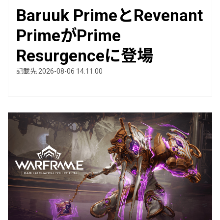
Baruuk PrimeとRevenant
PrimeがPrime
Resurgenceに登場
記載先 2026-08-06 14:11:00