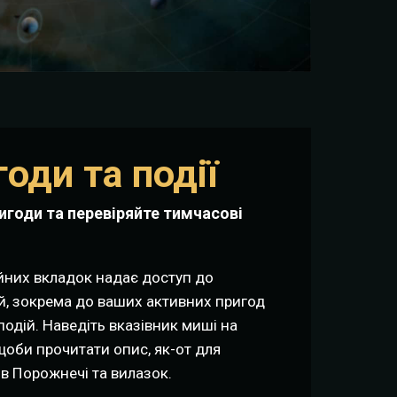
годи та події
игоди та перевіряйте тимчасові
ійних вкладок надає доступ до
й, зокрема до ваших активних пригод
одій. Наведіть вказівник миші на
щоби прочитати опис, як-от для
ів Порожнечі та вилазок.