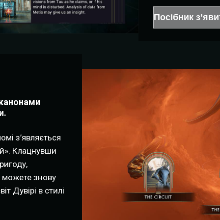
Посібник з’яв
а канонами
и.
омі з’являється
ей». Клацнувши
ригоду,
и можете знову
іт Дувірі в стилі