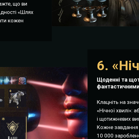
ажте, що ви
адності «Шлях
ати кожен
6. «Ні
Щоденні та щот
фантастичними
Клацніть на знач
«Нічної хвилі»: 
і щотижневих вип
Кожне завдання д
10 000 зароблено