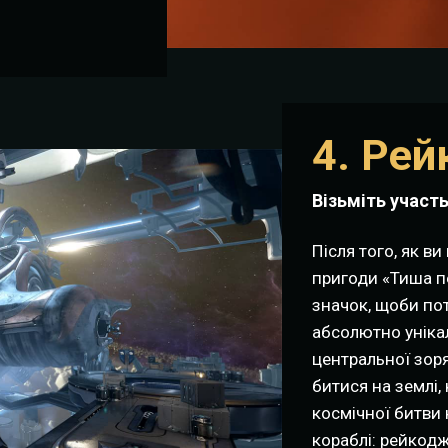
4. Ре
Візьміть участ
Після того, як в
пригоди «Тиша п
значок, щоби пот
абсолютно уніка
центральної зоря
битися на землі,
космічної битви
кораблі: рейкодж