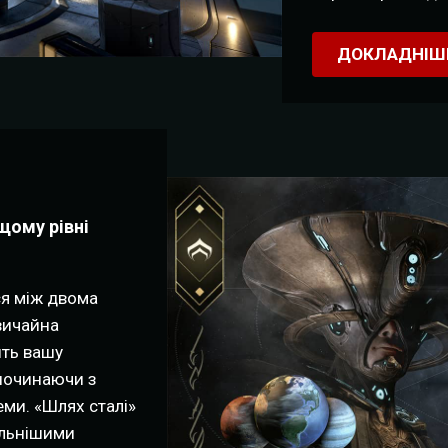
ДОКЛАДНІШ
щому рівні
я між двома
вичайна
ить вашу
 починаючи з
еми. «Шлях сталі»
сильнішими