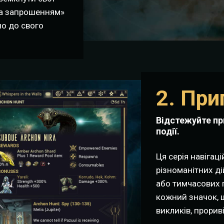
«За запрошенням»
но до свого
2. При
Відстежуйте пр
події.
Ця серія навігац
різноманітних ді
або тимчасових п
кожний значок, 
викликів, прорив