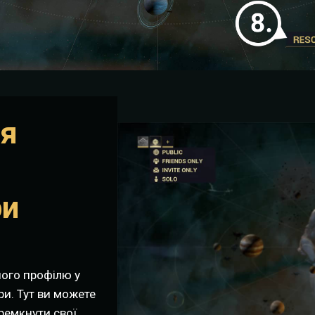
ня
ри
шого профілю у
ри. Тут ви можете
ремкнути свої