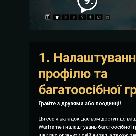
1. Налаштуван
профілю та
багатоосібної г
Грайте з друзями або поодинці!
Ця серія вкладок дає вам доступ до ва
Warframe і налаштувань багатоосібної г
швидко оглянути свій виряд, а також пе