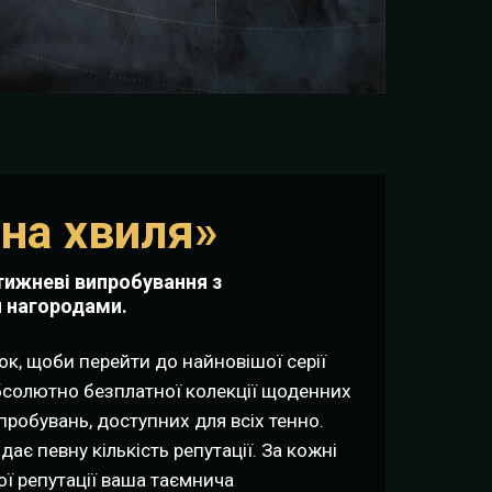
чна хвиля»
ижневі випробування з
 нагородами.
ок, щоби перейти до найновішої серії
абсолютно безплатної колекції щоденних
робувань, доступних для всіх тенно.
ає певну кількість репутації. За кожні
ї репутації ваша таємнича