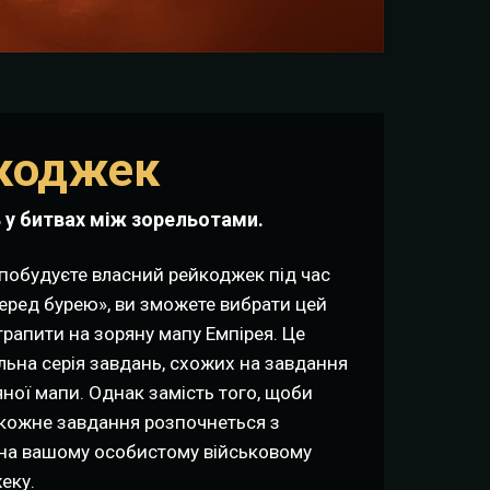
йкоджек
ь у битвах між зорельотами.
и побудуєте власний рейкоджек під час
еред бурею», ви зможете вибрати цей
рапити на зоряну мапу Емпірея. Це
льна серія завдань, схожих на завдання
ної мапи. Однак замість того, щоби
 кожне завдання розпочнеться з
 на вашому особистому військовому
еку.