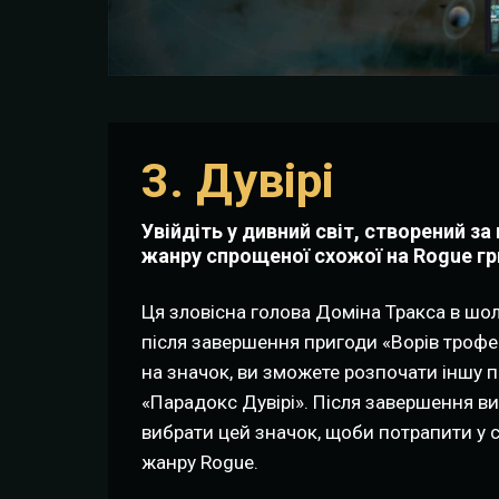
3. Дувірі
Увійдіть у дивний світ, створений з
жанру спрощеної схожої на Rogue гр
Ця зловісна голова Доміна Тракса в шол
після завершення пригоди «Ворів троф
на значок, ви зможете розпочати іншу п
«Парадокс Дувірі». Після завершення в
вибрати цей значок, щоби потрапити у св
жанру Rogue.