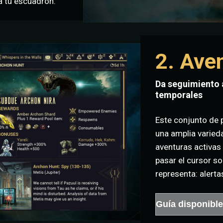
 a tu escuadrón.
2. Ave
Da seguimiento a
temporales
Este conjunto de 
una amplia varieda
aventuras activas
pasar el cursor so
representa: alertas
Guía disponibl