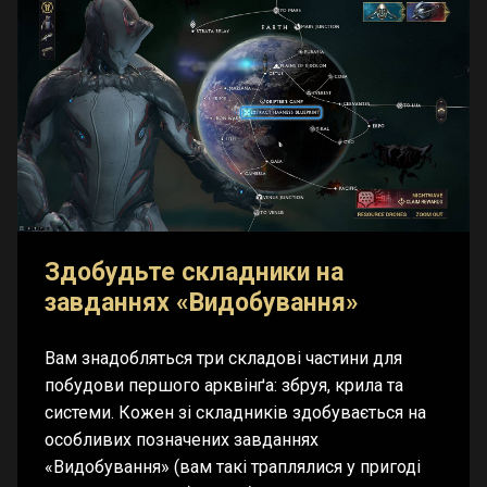
Здобудьте складники на
завданнях «Видобування»
Вам знадобляться три складові частини для
побудови першого арквінґа: збруя, крила та
системи. Кожен зі складників здобувається на
особливих позначених завданнях
«Видобування» (вам такі траплялися у пригоді