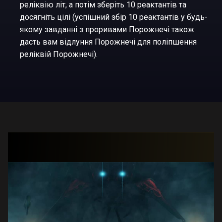
реліквію літ, а потім зберіть 10 реактантів та
досягніть цілі (успішний збір 10 реактантів у будь-
якому завданні з проривами Порожнечі також
дасть вам відлуння Порожнечі для поліпшення
реліквій Порожнечі).