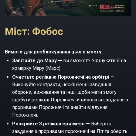
Міст: Фобос
Вимоги для розблокування цього мосту:
Завітайте до Мару —
ви зможете відшукати її на
ярмарку Мару (Марс).
Очистьте реліквію Порожнечі на орбітрі —
Виконуйте контракти, нескінченні завдання
оборони, виживання та інші, щоби мати змогу
здобути реліквії Порожнечі й виконати завдання з
проривами Порожнечі та знайти відлуння
Порожнечі.
Розкрийте 3 реліквії ери мезо —
Виберіть
завдання з проривами порожнечі на Літ та оберіть