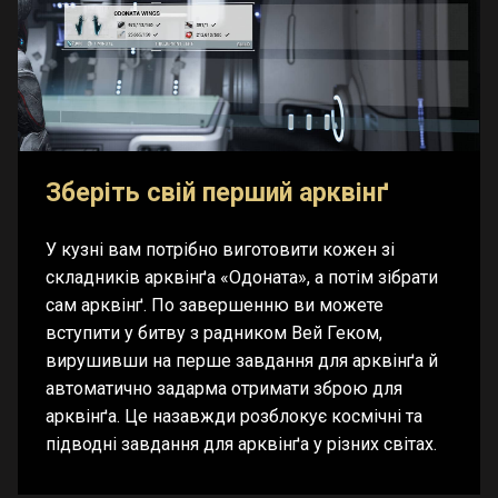
Зберіть свій перший арквінґ
У кузні вам потрібно виготовити кожен зі
складників арквінґа «Одоната», а потім зібрати
сам арквінґ. По завершенню ви можете
вступити у битву з радником Вей Геком,
вирушивши на перше завдання для арквінґа й
автоматично задарма отримати зброю для
арквінґа. Це назавжди розблокує космічні та
підводні завдання для арквінґа у різних світах.