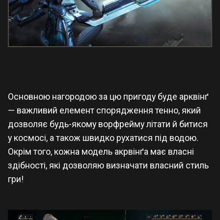
Основною нагородою за цю пригоду буде арквінґ
— важливий елемент спорядження тенно, який
дозволяє будь-якому ворфрейму літати й битися
у космосі, а також швидко рухатися під водою.
Окрім того, кожна модель акрвінґа має власні
здібності, які дозволяю визначати власний стиль
гри!