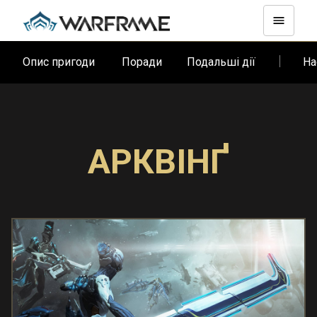
Опис пригоди
Поради
Подальші дії
На
АРКВІНҐ