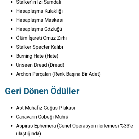
Stalker'ın İzi Sumdali
Hesaplaşma Kulaklığı
Hesaplaşma Maskesi
Hesaplaşma Gözlüğü
Ölüm İşareti Omuz Zırhı
Stalker Specter Kalıbı
Burning Hate (Hate)
Unseen Dread (Dread)
Archon Parçaları (Renk Başına Bir Adet)
Geri Dönen Ödüller
Ast Muhafız Göğüs Plakası
Canavarın Göbeği Mührü
Aspirus Ephemera (Genel Operasyon ilerlemesi %33'e
ulaştığında)