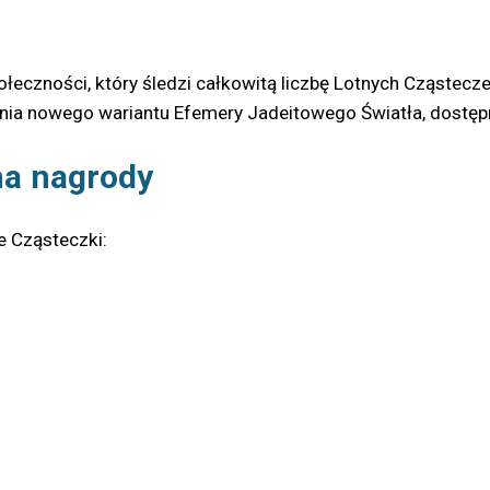
połeczności, który śledzi całkowitą liczbę Lotnych Cząstec
nia nowego wariantu Efemery Jadeitowego Światła, dostępn
na nagrody
e Cząsteczki: