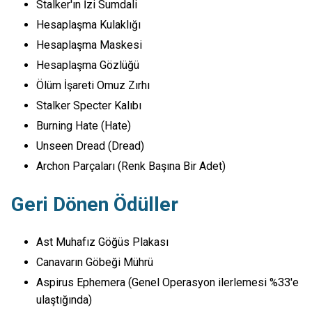
Stalker'ın İzi Sumdali
Hesaplaşma Kulaklığı
Hesaplaşma Maskesi
Hesaplaşma Gözlüğü
Ölüm İşareti Omuz Zırhı
Stalker Specter Kalıbı
Burning Hate (Hate)
Unseen Dread (Dread)
Archon Parçaları (Renk Başına Bir Adet)
Geri Dönen Ödüller
Ast Muhafız Göğüs Plakası
Canavarın Göbeği Mührü
Aspirus Ephemera (Genel Operasyon ilerlemesi %33'e
ulaştığında)