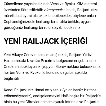
Güncelleme yayınlandığında Vena ve Ryoku, KIM sistemi
üzerinden flört edilebilir
olmayacak
olsa da, Railjack’inize
mürettebat üyesi olarak eklenebilecekler; böylece onları,
Cephaneliğinizdeki herhangi bir silahla birlikte, uygun
gördüğünüz herhangi bir role atayabileceksiniz.
YENİ RAILJACK İÇERİĞİ
Yeni Hikaye Görevini tamamladığınızda, Railjack Yıldız
Haritası'ndaki
Uranüs Proxima
bölgesine erişebilirsiniz.
Orada sizi bekleyen iki yepyeni Görev noktası bulacaksınız;
her biri Vena ve Ryoku ile kendine özgü bir şekilde
bağlantılı.
Kendi Railjack'inizi ihmal ettiyseniz (ya da henüz bir tane
edinmediyseniz), endişelenmeyin! Hâlâ başka bir Railjack'e
binip bu yeni Görevleri tamamlayarak Intrinsic ve Railjack'e