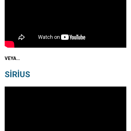
VEYA…
SİRİUS