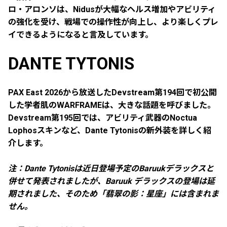
ロ・アロンソは、Nidusが大幅なヘルス増加やアビリティ
の強化を受け、戦場での操作性が向上し、より楽しくプレ
イできるようになると言及しています。
DANTE TYTONIS
PAX East 2026から放送したDevstream第194回で初公開
した学者肌のWARFRAMEは、大きな話題を呼びました。
Devstream第195回では、アビリティ武器のNoctua
Lophosスキンなど、
Dante Tytonis
の新外装を詳しく紹
介します。
注：Dante Tytonisは近日登場予定のBaruukデラックスと
併せて発表されましたが、Baruuk デラックスの登場は延
期されました、そのため「翡翠の影：星座」には含まれま
せん。