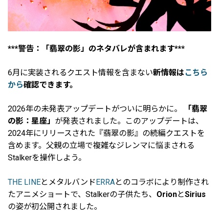
***警告：「翡翠の影」のネタバレが含まれます***
6月に実装されるクエスト情報を含まない
新情報は
こちら
から
確認できます。
2026年の未発表アップデートがついに明らかに。
「翡翠
の影：星座」
が発表されました。このアップデートは、
2024年にリリースされた『翡翠の影』の続編クエストを
含めます。父親の立場で複雑なジレンマに悩まされる
Stalkerを操作しよう。
THE LINE
とメタルバンド
ERRA
とのコラボにより制作され
たアニメショートで、Stalkerの子供たち、
Orion
と
Sirius
の姿が初公開されました。