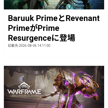
Baruuk PrimeとRevenant
PrimeがPrime
Resurgenceに登場
記載先 2026-08-06 14:11:00