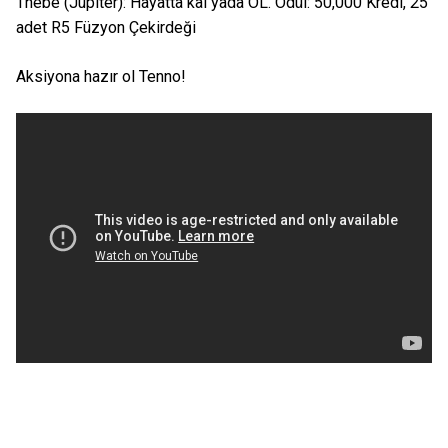
Thebe (Jupiter): Hayatta kal yada ÖL. Ödül: 50,000 Kredi, 25
adet R5 Füzyon Çekirdeği
Aksiyona hazır ol Tenno!