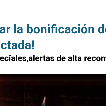
r la bonificación d
ectada!
peciales,alertas de alta rec