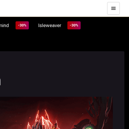
rmind
Isleweaver
-30%
-30%
n