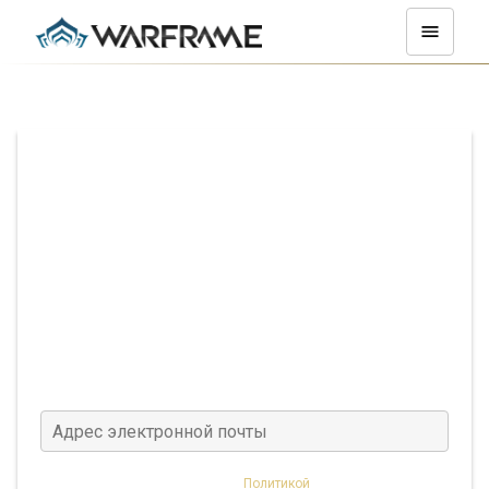
Пожалуйста, введите адрес электронной почты,
который Вы использовали для создания учетной
записи, и мы отправим Вам письмо с
подтверждением.
Не забудьте проверить папку нежелательной
почты.
Этот сайт защищен reCAPTCHA,
Политикой