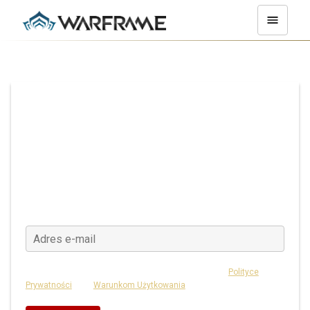
Prosimy podać adres e-mail używany do
zarejestrowania konta, na który prześlemy
wiadomość z potwierdzeniem.
Prosimy sprawdzić także folder na spam.
Ta strona jest chroniona przez reCAPTCHA i podlega
Polityce
Prywatności
oraz
Warunkom Użytkowania
Google.