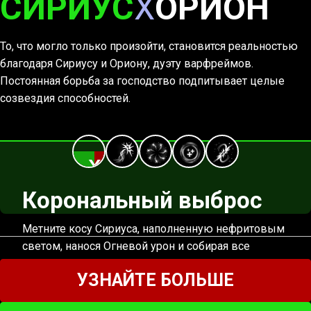
СИРИУС
X
ОРИОН
То, что могло только произойти, становится реальностью
благодаря Сириусу и Ориону, дуэту варфреймов.
Постоянная борьба за господство подпитывает целые
созвездия способностей.
X
Корональный выброс
Метните косу Сириуса, наполненную нефритовым
светом, нанося Огневой урон и собирая все
предметы на своем пути.
УЗНАЙТЕ БОЛЬШЕ
(УДЕРЖИВАТЬ) Переключиться на Ориона и