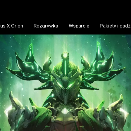
ius X Orion
Rozgrywka
Wsparcie
Pakiety i gad