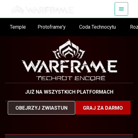
Temple
Protoframe'y
Coda Technocytu
Ro
JUŻ NA WSZYSTKICH PLATFORMACH
OBEJRZYJ ZWIASTUN
GRAJ ZA DARMO