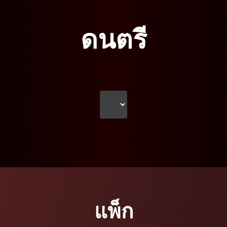
ดนตรี
แพ็ก