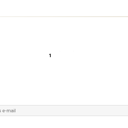
Zarejestruj się na P
e-mail
(Wymagane)
rdź e-mail
(Wymagane)