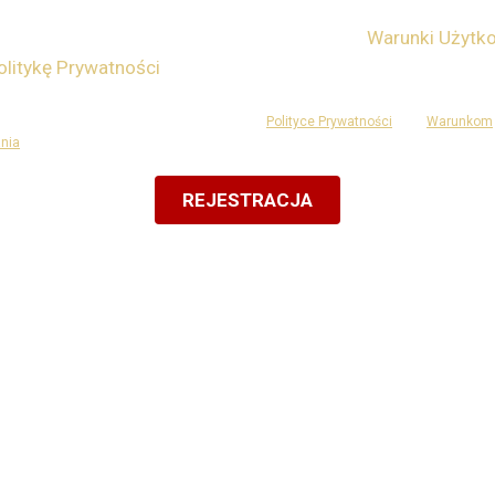
am przynajmniej 16 lat i wyrażam zgodę na
Warunki Użytk
olitykę Prywatności
lub posiadam zgodę opiekuna.
a jest chroniona przez reCAPTCHA i podlega
Polityce Prywatności
oraz
Warunkom
nia
Google.
REJESTRACJA
Lub zarejestruj się prze