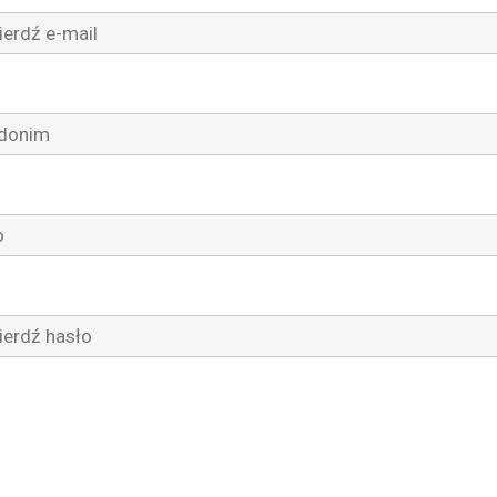
onim
(Wymagane)
(Wymagane)
rdź hasło
(Wymagane)
trzymywać wiadomości o Warframe, specjalne oferty i nie t
ienie może zostać zmienione na stronie Zarządzania Konte