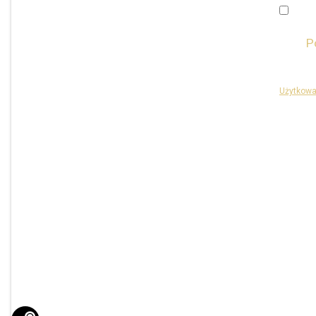
Posiad
oraz
P
Ta stron
Użytkowa