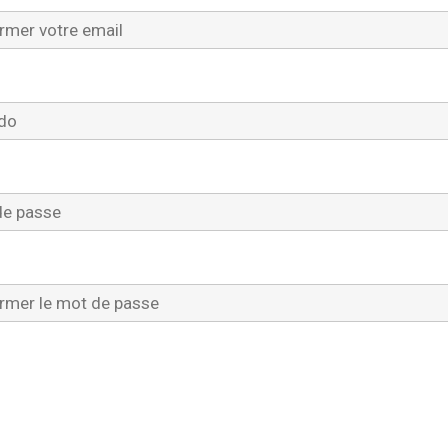
o
(Requis)
e passe
(Requis)
mer le mot de passe
(Requis)
aite recevoir les actualités, les offres spéciales et plus en
nant Warframe. (Ce paramètre peut être modifié dans la Ge
pte à tout moment.)