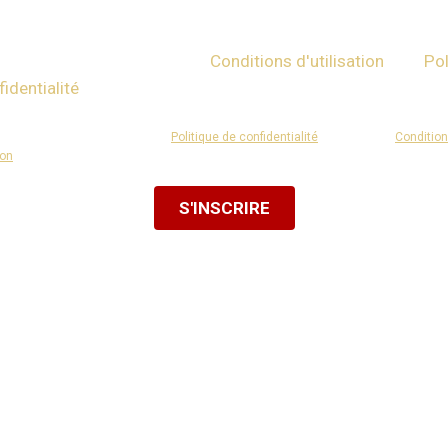
us de 16 ans et j'accepte les
Conditions d'utilisation
et la
Pol
identialité
ou j'ai l'autorisation parentale.
st protégé par reCAPTCHA et la
Politique de confidentialité
ainsi que les
Conditio
ion
de Google s'appliquent.
S'INSCRIRE
Ou inscrivez-vous avec