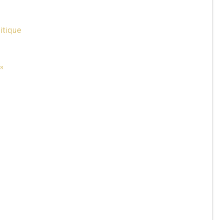
itique
ns