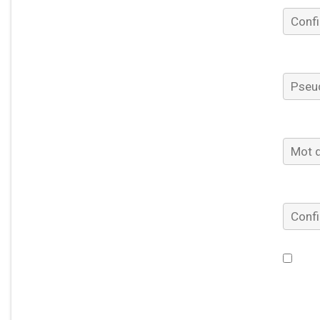
Pseud
Mot d
Confir
Je souh
concer
du Com