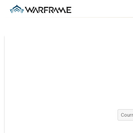
I
Courri
Confir