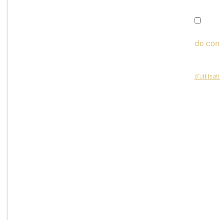
J'ai pl
de conf
Ce site e
d'utilisat