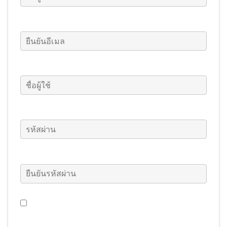
ยืนยันอีเมล
(กรอกข้อมูล)
ชื่อผู้ใช้
(กรอกข้อมูล)
รหัสผ่าน
(กรอกข้อมูล)
ยืนยันรหัสผ่าน
(กรอกข้อมูล)
ฉันต้องการรับข่าวสาร ข้อเสนอพิเศษ และอื่น ๆ ของ
Warframe (การตั้งค่านี้สามารถเปลี่ยนแปลงได้ทุก