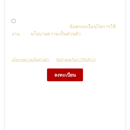
เวลาในหน้าการจัดการบัญชี)
ฉันอายุเกิน 16 ปี และยอมรับ
ข้อตกลงเงื่อนไขการใช้
งาน
และ
นโยบายความเป็นส่วนตัว
หรือได้รับความ
ยินยอมจากผู้ปกครองแล้ว
เว็บไซต์นี้ได้รับการคุ้มครองโดย reCAPTCHA และดำเนินการตาม
นโยบายความเป็นส่วนตัว
และ
ข้อกำหนดในการให้บริการ
ของ Google
ลงทะเบียน