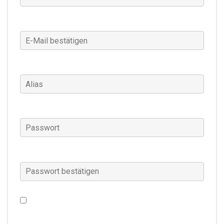
E-Mail bestätigen
(Erforderlich)
Alias
(Erforderlich)
Passwort
(Erforderlich)
Passwort bestätigen
(Erforderlich)
Ich möchte Warframe Neuigkeiten, Sonderangebote
und mehr erhalten. (Diese Einstellung kann jederzeit