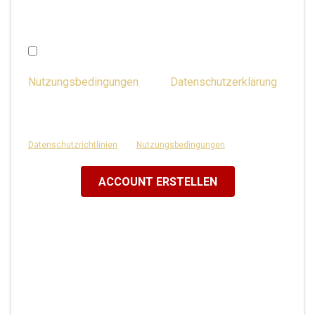
in der Account-Verwaltung geändert werden.)
Ich bin über 16 Jahre und stimme den
Nutzungsbedingungen
& der
Datenschutzerklärung
zu oder habe die Zustimmung meiner Eltern.
Diese Website ist durch reCAPTCHA geschützt und es gelten die
Datenschutzrichtlinien
und
Nutzungsbedingungen
von Google.
ACCOUNT ERSTELLEN