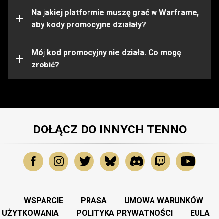
ograniczone do pewnych platform. Przed aktywacją
kodu upewnij się, że jesteś zalogowany na konto
Na jakiej platformie muszę grać w Warframe,
Warframe na właściwej platformie.
aby kody promocyjne działały?
Kod promocyjny mógł wygasnąć lub zostać już
wykorzystany. Aby uzyskać dalszą pomoc, prosimy
Mój kod promocyjny nie działa. Co mogę
skontaktować się z
zrobić?
Zespołem Wsparcia
.
DOŁĄCZ DO INNYCH TENNO
WSPARCIE
PRASA
UMOWA WARUNKÓW
UŻYTKOWANIA
POLITYKA PRYWATNOŚCI
EULA