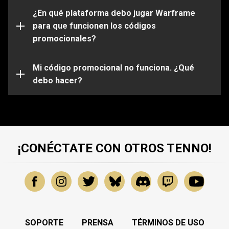
Por favor ten en cuenta que ciertos códigos solo
funcionarán en determinadas plataformas. Asegúrate
¿En qué plataforma debo jugar Warframe
de iniciar sesión en tu cuenta de Warframe que esta
para que funcionen los códigos
vinculada a la plataforma de tu elección.
promocionales?
Es posible que tu código promocional haya expirado o
ya haya sido usado. Para obtener más ayuda sobre
problemas específicos, envía una solicitud a nuestro
Mi código promocional no funciona. ¿Qué
equipo de atención al cliente
debo hacer?
.
¡CONÉCTATE CON OTROS TENNO!
SOPORTE
PRENSA
TÉRMINOS DE USO