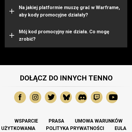
ograniczone do pewnych platform. Przed aktywacją
kodu upewnij się, że jesteś zalogowany na konto
Na jakiej platformie muszę grać w Warframe,
Warframe na właściwej platformie.
aby kody promocyjne działały?
Kod promocyjny mógł wygasnąć lub zostać już
wykorzystany. Aby uzyskać dalszą pomoc, prosimy
Mój kod promocyjny nie działa. Co mogę
skontaktować się z
zrobić?
Zespołem Wsparcia
.
DOŁĄCZ DO INNYCH TENNO
WSPARCIE
PRASA
UMOWA WARUNKÓW
UŻYTKOWANIA
POLITYKA PRYWATNOŚCI
EULA