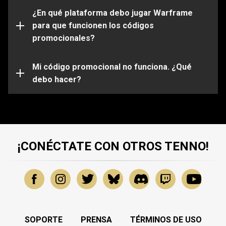
Por favor ten en cuenta que ciertos códigos solo
funcionarán en determinadas plataformas. Asegúrate
¿En qué plataforma debo jugar Warframe
de iniciar sesión en tu cuenta de Warframe que esta
para que funcionen los códigos
vinculada a la plataforma de tu elección.
promocionales?
Es posible que tu código promocional haya expirado o
ya haya sido usado. Para obtener más ayuda sobre
problemas específicos, envía una solicitud a nuestro
Mi código promocional no funciona. ¿Qué
equipo de atención al cliente
debo hacer?
.
¡CONÉCTATE CON OTROS TENNO!
SOPORTE
PRENSA
TÉRMINOS DE USO