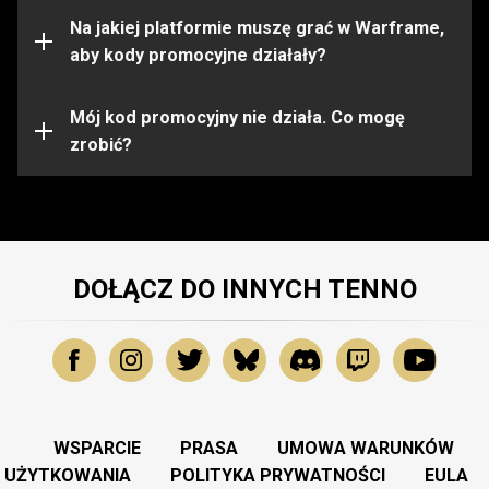
ograniczone do pewnych platform. Przed aktywacją
kodu upewnij się, że jesteś zalogowany na konto
Na jakiej platformie muszę grać w Warframe,
Warframe na właściwej platformie.
aby kody promocyjne działały?
Kod promocyjny mógł wygasnąć lub zostać już
wykorzystany. Aby uzyskać dalszą pomoc, prosimy
Mój kod promocyjny nie działa. Co mogę
skontaktować się z
zrobić?
Zespołem Wsparcia
.
DOŁĄCZ DO INNYCH TENNO
WSPARCIE
PRASA
UMOWA WARUNKÓW
UŻYTKOWANIA
POLITYKA PRYWATNOŚCI
EULA